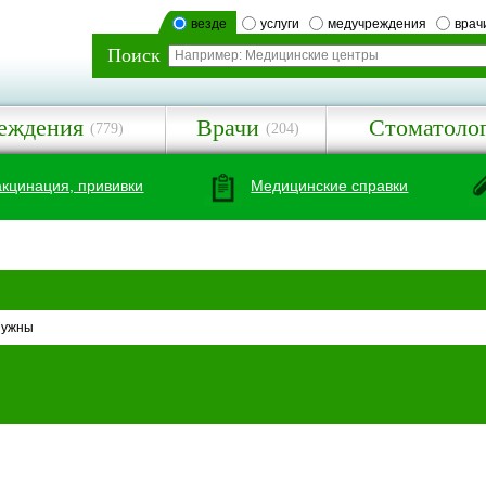
везде
услуги
медучреждения
врач
Поиск
еждения
Врачи
Стоматоло
(779)
(204)
акцинация, прививки
Медицинские справки
нужны