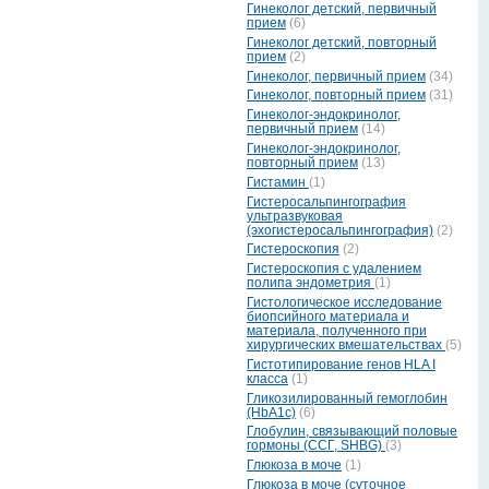
Гинеколог детский, первичный
прием
(6)
Гинеколог детский, повторный
прием
(2)
Гинеколог, первичный прием
(34)
Гинеколог, повторный прием
(31)
Гинеколог-эндокринолог,
первичный прием
(14)
Гинеколог-эндокринолог,
повторный прием
(13)
Гистамин
(1)
Гистеросальпингография
ультразвуковая
(эхогистеросальпингография)
(2)
Гистероскопия
(2)
Гистероскопия с удалением
полипа эндометрия
(1)
Гистологическое исследование
биопсийного материала и
материала, полученного при
хирургических вмешательствах
(5)
Гистотипирование генов HLA I
класса
(1)
Гликозилированный гемоглобин
(HbA1c)
(6)
Глобулин, связывающий половые
гормоны (ССГ, SHBG)
(3)
Глюкоза в моче
(1)
Глюкоза в моче (суточное