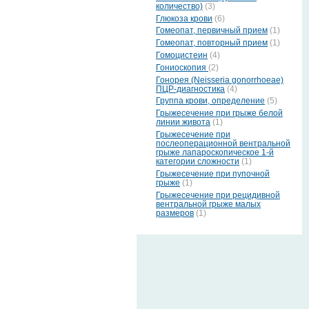
количество)
(3)
Глюкоза крови
(6)
Гомеопат, первичный прием
(1)
Гомеопат, повторный прием
(1)
Гомоцистеин
(4)
Гониоскопия
(2)
Гонорея (Neisseria gonorrhoeae)
ПЦР-диагностика
(4)
Группа крови, определение
(5)
Грыжесечение при грыже белой
линии живота
(1)
Грыжесечение при
послеоперационной вентральной
грыже лапароскопическое 1-й
категории сложности
(1)
Грыжесечение при пупочной
грыже
(1)
Грыжесечение при рецидивной
вентральной грыже малых
размеров
(1)