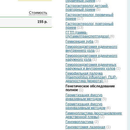
первичный прием
(7)
Гастроэнтеролог детский,
повторный прием
(5)
Стоимость
Гастроэнтеролог, первичный
прием
(17)
155 р.
Гастроэнтеролог, повторный
прием
(13)
ГГТП (гамма-
глутамилтранспептидаза)
(6)
Гемисекция зуба
(3)
Геморроидэктомия единичного
внутреннего узла
(1)
Геморроидэктомия единичного
наружного узла
(1)
Геморроидэктомия единичных
наружных и внутренних узлов
(1)
Гемофильная палочка
(Haemophilus influenzae), ПЦР-
диагностика (мокрота)
(1)
Генетическое обследование
полное
(1)
Герметизация фиссур
инвазивным методом
(5)
Герметизация фиссур
неинвазивным методом
(6)
Гименопластика (восстановление
девственной плевы)
(2)
Гингивопластика
(2)
Гингивотомия лазерная
(1)