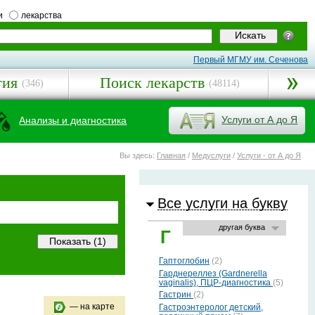
и
лекарства
Первый МГМУ им. Сеченова
гия
Поиск лекарств
(346)
(48114)
Услуги от А до Я
Анализы и диагностика
Вы здесь:
Главная
/
Медуслуги
/
Услуги - от А до Я
Все услуги на букву
другая буква
Г
Гаптоглобин
(2)
Гарднереллез (Gardnerella
vaginalis), ПЦР-диагностика
(5)
Гастрин
(2)
— на карте
Гастроэнтеролог детский,