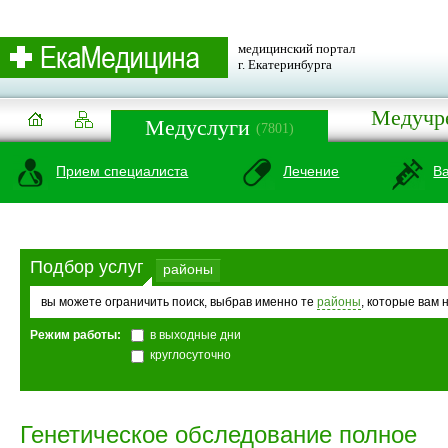
медицинский портал
г. Екатеринбурга
Медучр
Медуслуги
(7801)
Прием специалиста
Лечение
В
Подбор услуг
районы
вы можете ограничить поиск, выбрав именно те
районы
, которые вам 
Режим работы:
в выходные дни
круглосуточно
Генетическое обследование полное