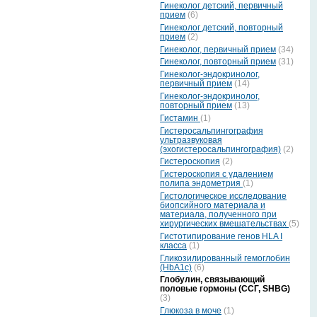
Гинеколог детский, первичный
прием
(6)
Гинеколог детский, повторный
прием
(2)
Гинеколог, первичный прием
(34)
Гинеколог, повторный прием
(31)
Гинеколог-эндокринолог,
первичный прием
(14)
Гинеколог-эндокринолог,
повторный прием
(13)
Гистамин
(1)
Гистеросальпингография
ультразвуковая
(эхогистеросальпингография)
(2)
Гистероскопия
(2)
Гистероскопия с удалением
полипа эндометрия
(1)
Гистологическое исследование
биопсийного материала и
материала, полученного при
хирургических вмешательствах
(5)
Гистотипирование генов HLA I
класса
(1)
Гликозилированный гемоглобин
(HbA1c)
(6)
Глобулин, связывающий
половые гормоны (ССГ, SHBG)
(3)
Глюкоза в моче
(1)