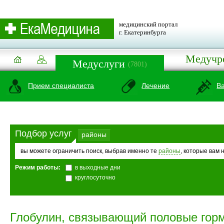
медицинский портал
г. Екатеринбурга
Медучр
Медуслуги
(7801)
Прием специалиста
Лечение
В
Подбор услуг
районы
вы можете ограничить поиск, выбрав именно те
районы
, которые вам 
Режим работы:
в выходные дни
круглосуточно
Глобулин, связывающий половые гор