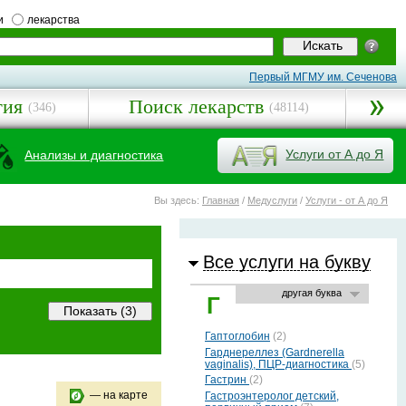
и
лекарства
Первый МГМУ им. Сеченова
гия
Поиск лекарств
(346)
(48114)
Услуги от А до Я
Анализы и диагностика
Вы здесь:
Главная
/
Медуслуги
/
Услуги - от А до Я
Все услуги на букву
другая буква
Г
Гаптоглобин
(2)
Гарднереллез (Gardnerella
vaginalis), ПЦР-диагностика
(5)
Гастрин
(2)
— на карте
Гастроэнтеролог детский,