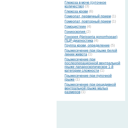
Глюкоза в моче (суточное
количество)
(3)
Глюкоза крови
(6)
Гомеопат, первичный прием
(1)
Гомеопат, повторный прием
(1)
Гомоцистеин
(4)
Гониоскопия
(2)
Гонорея (Neisseria gonorrhoeae)
ПЦР-диагностика
(4)
Группа крови, определение
(5)
Грыжесечение при грыже белой
линии живота
(1)
Грыжесечение при
послеоперационной вентральной
грыже лапароскопическое 1-й
категории сложности
(1)
Грыжесечение при пупочной
грыже
(1)
Грыжесечение при рецидивной
вентральной грыже малых
размеров
(1)