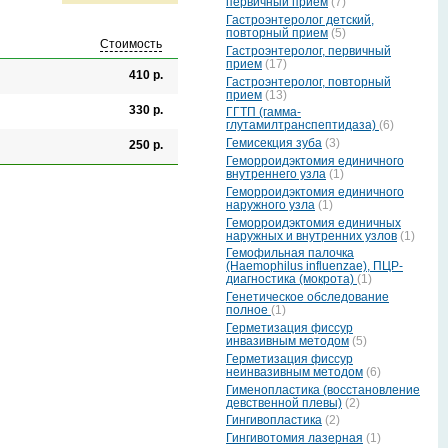
первичный прием
(7)
Гастроэнтеролог детский,
повторный прием
(5)
Стоимость
Гастроэнтеролог, первичный
прием
(17)
410 р.
Гастроэнтеролог, повторный
прием
(13)
330 р.
ГГТП (гамма-
глутамилтранспептидаза)
(6)
Гемисекция зуба
(3)
250 р.
Геморроидэктомия единичного
внутреннего узла
(1)
Геморроидэктомия единичного
наружного узла
(1)
Геморроидэктомия единичных
наружных и внутренних узлов
(1)
Гемофильная палочка
(Haemophilus influenzae), ПЦР-
диагностика (мокрота)
(1)
Генетическое обследование
полное
(1)
Герметизация фиссур
инвазивным методом
(5)
Герметизация фиссур
неинвазивным методом
(6)
Гименопластика (восстановление
девственной плевы)
(2)
Гингивопластика
(2)
Гингивотомия лазерная
(1)