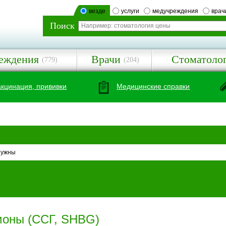
везде
услуги
медучреждения
врач
Поиск
еждения
Врачи
Стоматоло
(779)
(204)
акцинация, прививки
Медицинские справки
нужны
моны (ССГ, SHBG)