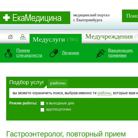
медицинский портал
Пои
г. Екатеринбурга
Медучреждения
(
Медуслуги
(7801)
Прием
Вакцинация,
Лечение
специалиста
прививки
Подбор услуг
районы
вы можете ограничить поиск, выбрав именно те
районы
, которые вам 
Режим работы:
в выходные дни
круглосуточно
Гастроэнтеролог, повторный прием