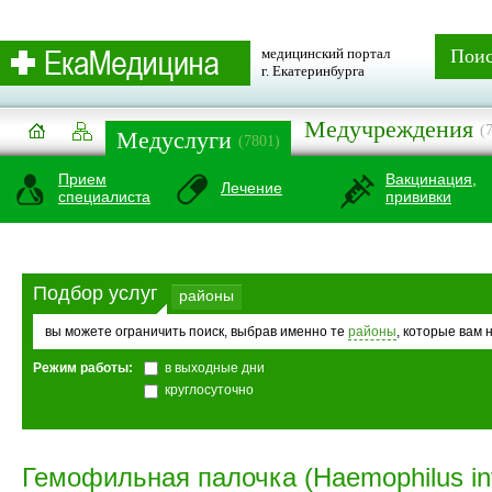
медицинский портал
Пои
г. Екатеринбурга
Медучреждения
(
Медуслуги
(7801)
Прием
Вакцинация,
Лечение
специалиста
прививки
Подбор услуг
районы
вы можете ограничить поиск, выбрав именно те
районы
, которые вам 
Режим работы:
в выходные дни
круглосуточно
Гемофильная палочка (Haemophilus inf