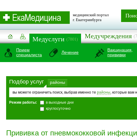
медицинский портал
Пои
г. Екатеринбурга
Медучреждения
(
Медуслуги
(7801)
Прием
Вакцинация,
Лечение
специалиста
прививки
Подбор услуг
районы
вы можете ограничить поиск, выбрав именно те
районы
, которые вам 
Режим работы:
в выходные дни
круглосуточно
Прививка от пневмококковой инфекци