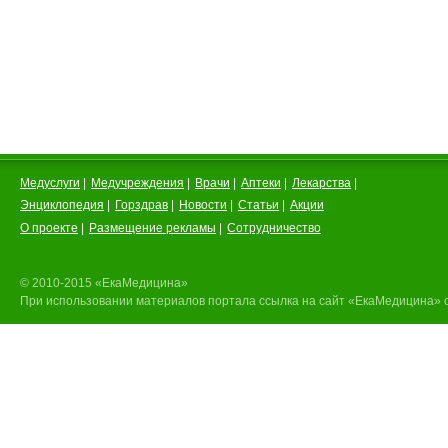
Медуслуги
|
Медучреждения
|
Врачи
|
Аптеки
|
Лекарства
|
Энциклопедия
|
Горздрав
|
Новости
|
Статьи
|
Акции
О проекте
|
Размещение рекламы
|
Сотрудничество
© 2010-2015 «ЕкаМедицина»
При использовании материалов портала ссылка на сайт «ЕкаМедицина» 