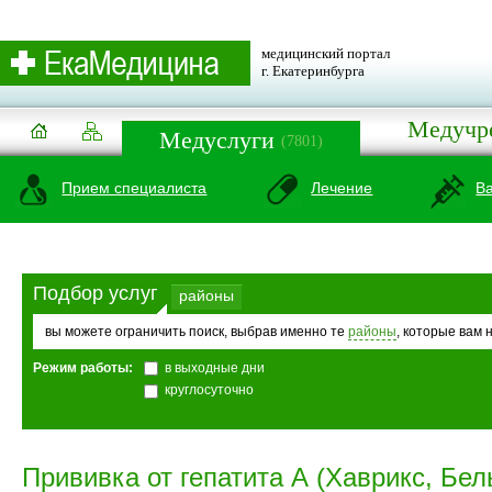
медицинский портал
г. Екатеринбурга
Медучр
Медуслуги
(7801)
Прием специалиста
Лечение
В
Подбор услуг
районы
вы можете ограничить поиск, выбрав именно те
районы
, которые вам 
Режим работы:
в выходные дни
круглосуточно
Прививка от гепатита А (Хаврикс, Бел