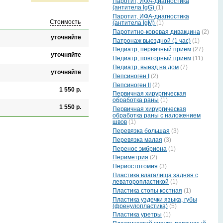
Паротит, ИФА-диагностика
(антитела IgG)
(1)
Паротит, ИФА-диагностика
Стоимость
(антитела IgМ)
(1)
Паротитно-коревая дивакцина
(2)
уточняйте
Патронаж выездной (1 час)
(1)
Педиатр, первичный прием
(27)
уточняйте
Педиатр, повторный прием
(11)
Педиатр, выезд на дом
(7)
уточняйте
Пепсиноген I
(2)
Пепсиноген II
(2)
1 550 р.
Первичная хирургическая
обработка раны
(1)
1 550 р.
Первичная хирургическая
обработка раны с наложением
швов
(1)
Перевязка большая
(3)
Перевязка малая
(3)
Перенос эмбриона
(1)
Периметрия
(2)
Периостотомия
(3)
Пластика влагалища задняя с
леваторопластикой
(1)
Пластика стопы костная
(1)
Пластика уздечки языка, губы
(френулопластика)
(5)
Пластика уретры
(1)