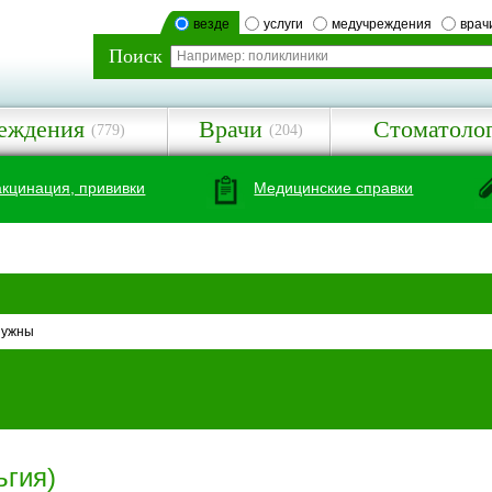
везде
услуги
медучреждения
врач
Поиск
еждения
Врачи
Стоматоло
(779)
(204)
акцинация, прививки
Медицинские справки
нужны
ьгия)