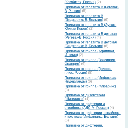
(Комбитех, Россия)
(2)
Прививка от гепатита В (Регевак-
В, Россия)
(5)
Прививка от гепатита В
(Энджерикс-В, Бельгия)
(6)
Прививка от гепатита В (Эувакс,
Южная Корея)
(2)
Прививка от гепатита В детская
(Регевак-В, Россия)
(4)
Прививка от гепатита В детская
(Энджерикс-В, Бельгия)
(6)
Прививка от гриппа (Агриппал,
Италия)
(2)
Прививка от гриппа (Ваксигрип,
Франция)
(6)
Прививка от гриппа (Гриппол
плюс, Россия)
(8)
Прививка от гриппа (Инфлювак,
Нидерланды)
(6)
Прививка от гриппа (Флюарикс)
(3)
Прививка от дизентерии
(Шигеллвак)
(4)
Прививка от дифтерии и
столбняка (АДС-М, Россия)
(4)
Прививка от дифтерии, столбняка
и коклюша (Инфанрикс, Бельгия)
(6)
Прививка от дифтерии,