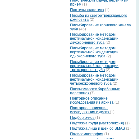
Пластический хирург, первичный
прием
(1)
Платизмопластика
(1)
Пломба из светоотверждаемого
композита
(2)
Пломбирование корневого канала
зуба
(46)
Пломбирование методом
вертикальной конденсации
двухкорневого зуба
(2)
Пломбирование методом
вертикальной конденсации
однокорневого зуба
(2)
Пломбирование методом
вертикальной конденсации
трехкорневого зуба
(2)
Пломбирование методом
вертикальной конденсации
четырехкорневого зуба
(2)
Пневмомассаж барабанных
перепонок
(7)
Повторное описание
исследования из архива
(1)
Повторное описание
исследования с диска
(1)
Подбор очков
(1)
Подтяжка груди (мастопексия)
(1)
Подтяжка лица и шеи со SMAS
(1)
Полисомнография
(1)