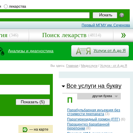
и
лекарства
Первый МГМУ им. Сеченова
гия
Поиск лекарств
(346)
(48114)
Услуги от А до Я
Анализы и диагностика
Вы здесь:
Главная
/
Медуслуги
/
Услуги - от А до Я
Все услуги на букву
другая буква
П
Парабульбарная инъекция без
стоимости препарата
(3)
Паратиреоидный гормон (ПТГ)
(6)
Парацентез барабанной
перепонки
(8)
— на карте