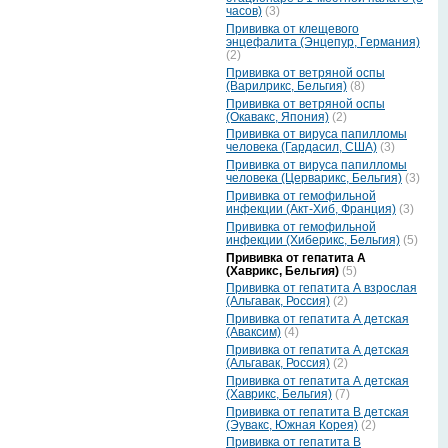
часов)
(3)
Прививка от клещевого
энцефалита (Энцепур, Германия)
(2)
Прививка от ветряной оспы
(Варилрикс, Бельгия)
(8)
Прививка от ветряной оспы
(Окавакс, Япония)
(2)
Прививка от вируса папилломы
человека (Гардасил, США)
(3)
Прививка от вируса папилломы
человека (Церварикс, Бельгия)
(3)
Прививка от гемофильной
инфекции (Акт-Хиб, Франция)
(3)
Прививка от гемофильной
инфекции (Хиберикс, Бельгия)
(5)
Прививка от гепатита А
(Хаврикс, Бельгия)
(5)
Прививка от гепатита А взрослая
(Альгавак, Россия)
(2)
Прививка от гепатита А детская
(Аваксим)
(4)
Прививка от гепатита А детская
(Альгавак, Россия)
(2)
Прививка от гепатита А детская
(Хаврикс, Бельгия)
(7)
Прививка от гепатита В детская
(Эувакс, Южная Корея)
(2)
Прививка от гепатита В