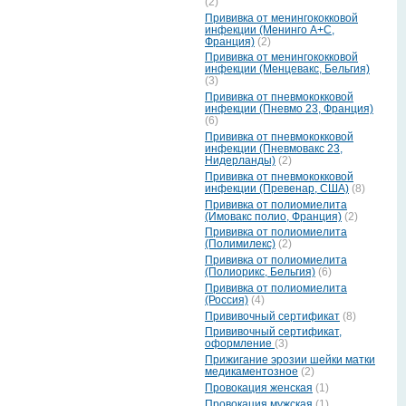
(2)
Прививка от менингококковой
инфекции (Менинго А+С,
Франция)
(2)
Прививка от менингококковой
инфекции (Менцевакс, Бельгия)
(3)
Прививка от пневмококковой
инфекции (Пневмо 23, Франция)
(6)
Прививка от пневмококковой
инфекции (Пневмовакс 23,
Нидерланды)
(2)
Прививка от пневмококковой
инфекции (Превенар, США)
(8)
Прививка от полиомиелита
(Имовакс полио, Франция)
(2)
Прививка от полиомиелита
(Полимилекс)
(2)
Прививка от полиомиелита
(Полиорикс, Бельгия)
(6)
Прививка от полиомиелита
(Россия)
(4)
Прививочный сертификат
(8)
Прививочный сертификат,
оформление
(3)
Прижигание эрозии шейки матки
медикаментозное
(2)
Провокация женская
(1)
Провокация мужская
(1)