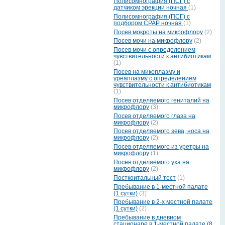
Полисомнография (ПСГ) с
датчиком эрекции ночная
(1)
Полисомнография (ПСГ) с
подбором СРАР ночная
(1)
Посев мокроты на микрофлору
(2)
Посев мочи на микрофлору
(2)
Посев мочи с определением
чувствительности к антибиотикам
(1)
Посев на микоплазму и
уреаплазму с определением
чувствительности к антибиотикам
(1)
Посев отделяемого гениталий на
микрофлору
(3)
Посев отделяемого глаза на
микрофлору
(2)
Посев отделяемого зева, носа на
микрофлору
(2)
Посев отделяемого из уретры на
микрофлору
(1)
Посев отделяемого уха на
микрофлору
(2)
Посткоитальный тест
(1)
Пребывание в 1-местной палате
(1 сутки)
(3)
Пребывание в 2-х местной палате
(1 сутки)
(2)
Пребывание в дневном
стационаре в 1-местной палате (8