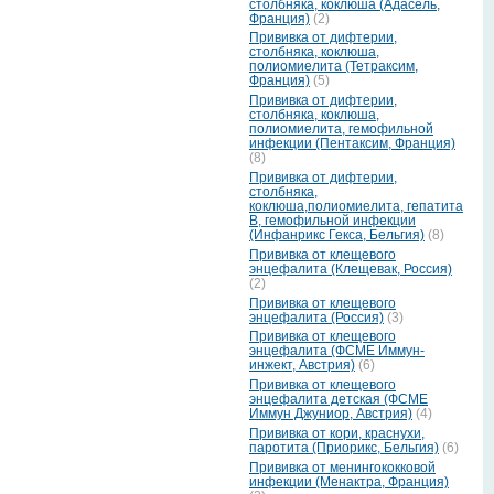
столбняка, коклюша (Адасель,
Франция)
(2)
Прививка от дифтерии,
столбняка, коклюша,
полиомиелита (Тетраксим,
Франция)
(5)
Прививка от дифтерии,
столбняка, коклюша,
полиомиелита, гемофильной
инфекции (Пентаксим, Франция)
(8)
Прививка от дифтерии,
столбняка,
коклюша,полиомиелита, гепатита
В, гемофильной инфекции
(Инфанрикс Гекса, Бельгия)
(8)
Прививка от клещевого
энцефалита (Клещевак, Россия)
(2)
Прививка от клещевого
энцефалита (Россия)
(3)
Прививка от клещевого
энцефалита (ФСМЕ Иммун-
инжект, Австрия)
(6)
Прививка от клещевого
энцефалита детская (ФСМЕ
Иммун Джуниор, Австрия)
(4)
Прививка от кори, краснухи,
паротита (Приорикс, Бельгия)
(6)
Прививка от менингококковой
инфекции (Менактра, Франция)