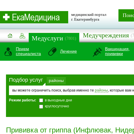
медицинский портал
Пои
г. Екатеринбурга
Медучреждения
(
Медуслуги
(7801)
Прием
Вакцинация,
Лечение
специалиста
прививки
Подбор услуг
районы
вы можете ограничить поиск, выбрав именно те
районы
, которые вам 
Режим работы:
в выходные дни
круглосуточно
Прививка от гриппа (Инфлювак, Ниде