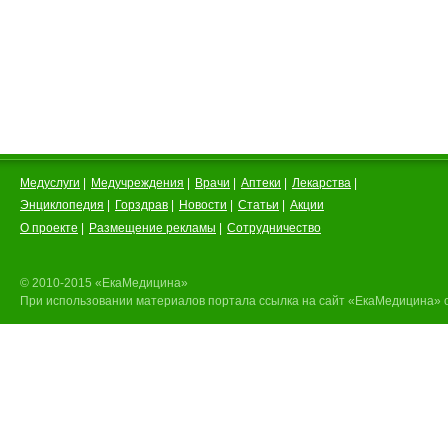
Медуслуги
|
Медучреждения
|
Врачи
|
Аптеки
|
Лекарства
|
Энциклопедия
|
Горздрав
|
Новости
|
Статьи
|
Акции
О проекте
|
Размещение рекламы
|
Сотрудничество
© 2010-2015 «ЕкаМедицина»
При использовании материалов портала ссылка на сайт «ЕкаМедицина» 