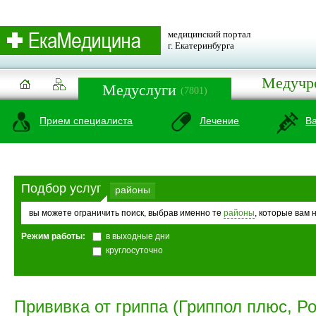
медицинский портал
г. Екатеринбурга
Медучр
Медуслуги
(7801)
Прием специалиста
Лечение
В
Подбор услуг
районы
вы можете ограничить поиск, выбрав именно те
районы
, которые вам 
Режим работы:
в выходные дни
круглосуточно
Прививка от гриппа (Гриппол плюс, Ро