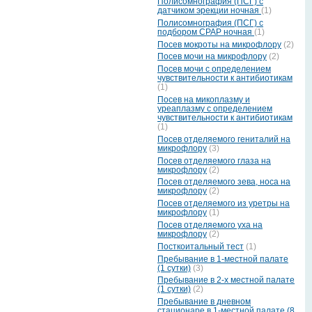
Полисомнография (ПСГ) с
датчиком эрекции ночная
(1)
Полисомнография (ПСГ) с
подбором СРАР ночная
(1)
Посев мокроты на микрофлору
(2)
Посев мочи на микрофлору
(2)
Посев мочи с определением
чувствительности к антибиотикам
(1)
Посев на микоплазму и
уреаплазму с определением
чувствительности к антибиотикам
(1)
Посев отделяемого гениталий на
микрофлору
(3)
Посев отделяемого глаза на
микрофлору
(2)
Посев отделяемого зева, носа на
микрофлору
(2)
Посев отделяемого из уретры на
микрофлору
(1)
Посев отделяемого уха на
микрофлору
(2)
Посткоитальный тест
(1)
Пребывание в 1-местной палате
(1 сутки)
(3)
Пребывание в 2-х местной палате
(1 сутки)
(2)
Пребывание в дневном
стационаре в 1-местной палате (8