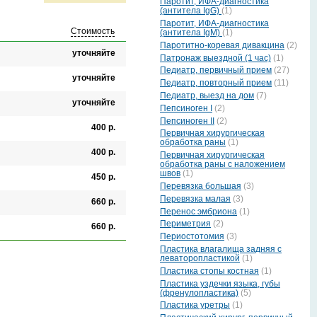
Паротит, ИФА-диагностика
(антитела IgG)
(1)
Паротит, ИФА-диагностика
Стоимость
(антитела IgМ)
(1)
Паротитно-коревая дивакцина
(2)
уточняйте
Патронаж выездной (1 час)
(1)
Педиатр, первичный прием
(27)
уточняйте
Педиатр, повторный прием
(11)
Педиатр, выезд на дом
(7)
уточняйте
Пепсиноген I
(2)
Пепсиноген II
(2)
400 р.
Первичная хирургическая
обработка раны
(1)
400 р.
Первичная хирургическая
обработка раны с наложением
швов
(1)
450 р.
Перевязка большая
(3)
Перевязка малая
(3)
660 р.
Перенос эмбриона
(1)
Периметрия
(2)
660 р.
Периостотомия
(3)
Пластика влагалища задняя с
леваторопластикой
(1)
Пластика стопы костная
(1)
Пластика уздечки языка, губы
(френулопластика)
(5)
Пластика уретры
(1)