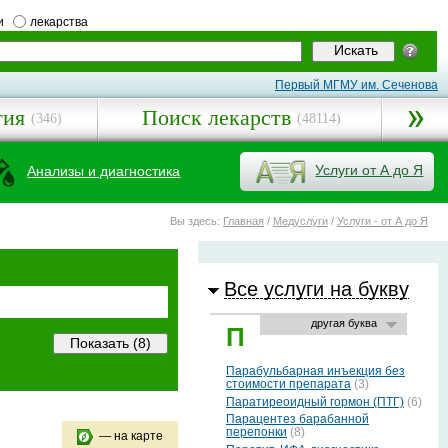
и
лекарства
Первый МГМУ им. Сеченова
гия
Поиск лекарств
(346)
(48114)
Услуги от А до Я
Анализы и диагностика
Вы здесь:
Главная
/
Медуслуги
/
Услуги - от А до Я
Все услуги на букву
другая буква
П
Парабульбарная инъекция без
стоимости препарата
(3)
Паратиреоидный гормон (ПТГ)
(6)
Парацентез барабанной
перепонки
(8)
— на карте