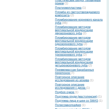
Пластический хирург, первичный
прием
(1)
Платизмопластика
(1)
Пломба из светоотверждаемого
композита
(2)
Пломбирование корневого канала
зуба
(46)
Пломбирование методом
вертикальной конденсации
двухкорневого зуба
(2)
Пломбирование методом
вертикальной конденсации
однокорневого зуба
(2)
Пломбирование методом
вертикальной конденсации
трехкорневого зуба
(2)
Пломбирование методом
вертикальной конденсации
четырехкорневого зуба
(2)
Пневмомассаж барабанных
перепонок
(7)
Повторное описание
исследования из архива
(1)
Повторное описание
исследования с диска
(1)
Подбор очков
(1)
Подтяжка груди (мастопексия)
(1)
Подтяжка лица и шеи со SMAS
(1)
Полисомнография
(1)