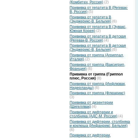
(Комбитех, Россия)
(2)
Прививка от гепатита В (Регевак-
В, Россия)
(5)
Прививка от гепатита В
(Энджерикс-В, Бельгия)
(6)
Прививка от гепатита В (Эувакс,
Южная Корея)
(2)
Прививка от гепатита В детская
(Регевак-В, Россия)
(4)
Прививка от гепатита В детская
(Энджерикс-В, Бельгия)
(6)
Прививка от гриппа (Агриппал,
Италия)
(2)
Прививка от гриппа (Ваксигрип,
Франция)
(6)
Прививка от гриппа (Гриппол
плюс, Россия)
(8)
Прививка от гриппа (Инфлювак,
Нидерланды)
(6)
Прививка от гриппа (Флюарикс)
(3)
Прививка от дизентерии
(Шигеллвак)
(4)
Прививка от дифтерии и
столбняка (АДС-М, Россия)
(4)
Прививка от дифтерии, столбняка
и коклюша (Инфанрикс, Бельгия)
(6)
Прививка от дифтерии,