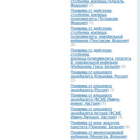
столбняка, коклюша (Адасель,
Франция)
(2)
Прививка от дифтерии,
столбняка, коклюша,
полиомиелита (Тетраксим,
Франция)
(5)
Прививка от дифтерии,
столбняка, коклюша,
полиомиелита, гемофильной
инфекции (Пентаксим, Франция)
(8)
Прививка от дифтерии,
столбняка,
коклюша,полиомиелита, гепатита
В, гемофильной инфекции
(Инфанрикс Гекса, Бельгия)
(8)
Прививка от клещевого
энцефалита (Клещевак, Россия)
(2)
Прививка от клещевого
энцефалита (Россия)
(3)
Прививка от клещевого
энцефалита (ФСМЕ Иммун-
инжект, Австрия)
(6)
Прививка от клещевого
энцефалита детская (ФСМЕ
Иммун Джуниор, Австрия)
(4)
Прививка от кори, краснухи,
паротита (Приорикс, Бельгия)
(6)
Прививка от менингококковой
инфекции (Менактра, Франция)