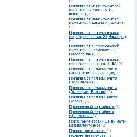
(2)
Прививка от менингококковой
инфекции (Менинго А+С,
Франция)
(2)
Прививка от менингококковой
инфекции (Менцевакс, Бельгия)
(3)
Прививка от пневмококковой
инфекции (Пневмо 23, Франция)
(6)
Прививка от пневмококковой
инфекции (Пневмовакс 23,
Нидерланды)
(2)
Прививка от пневмококковой
инфекции (Превенар, США)
(8)
Прививка от полиомиелита
(Имовакс полио, Франция)
(2)
Прививка от полиомиелита
(Полимилекс)
(2)
Прививка от полиомиелита
(Полиорикс, Бельгия)
(6)
Прививка от полиомиелита
(Россия)
(4)
Прививочный сертификат
(8)
Прививочный сертификат,
оформление
(3)
Прижигание эрозии шейки матки
медикаментозное
(2)
Провокация женская
(1)
Провокация мужская
(1)