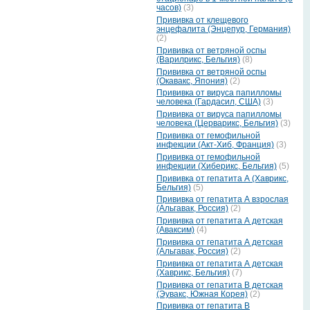
часов)
(3)
Прививка от клещевого
энцефалита (Энцепур, Германия)
(2)
Прививка от ветряной оспы
(Варилрикс, Бельгия)
(8)
Прививка от ветряной оспы
(Окавакс, Япония)
(2)
Прививка от вируса папилломы
человека (Гардасил, США)
(3)
Прививка от вируса папилломы
человека (Церварикс, Бельгия)
(3)
Прививка от гемофильной
инфекции (Акт-Хиб, Франция)
(3)
Прививка от гемофильной
инфекции (Хиберикс, Бельгия)
(5)
Прививка от гепатита А (Хаврикс,
Бельгия)
(5)
Прививка от гепатита А взрослая
(Альгавак, Россия)
(2)
Прививка от гепатита А детская
(Аваксим)
(4)
Прививка от гепатита А детская
(Альгавак, Россия)
(2)
Прививка от гепатита А детская
(Хаврикс, Бельгия)
(7)
Прививка от гепатита В детская
(Эувакс, Южная Корея)
(2)
Прививка от гепатита В