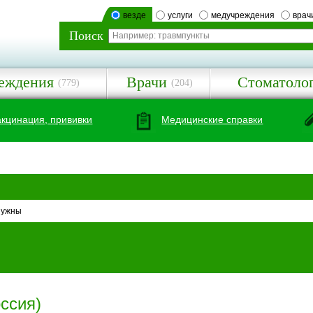
везде
услуги
медучреждения
врач
Поиск
еждения
Врачи
Стоматоло
(779)
(204)
акцинация, прививки
Медицинские справки
нужны
ссия)