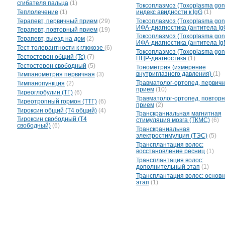
сгибателя пальца
(1)
Токсоплазмоз (Тoxoplasma gond
Теплолечение
(1)
индекс авидности к IgG
(1)
Терапевт, первичный прием
(29)
Токсоплазмоз (Тoxoplasma gond
ИФА-диагностика (антитела Ig
Терапевт, повторный прием
(19)
Токсоплазмоз (Тoxoplasma gond
Терапевт, выезд на дом
(2)
ИФА-диагностика (антитела I
Тест толерантности к глюкозе
(6)
Токсоплазмоз (Тoxoplasma gond
Тестостерон общий (Тс)
(7)
ПЦР-диагностика
(1)
Тестостерон свободный
(5)
Тонометрия (измерение
внутриглазного давления)
(1)
Тимпанометрия первичная
(3)
Травматолог-ортопед, первич
Тимпанопункция
(2)
прием
(10)
Тиреоглобулин (ТГ)
(6)
Травматолог-ортопед, повтор
Тиреотропный гормон (ТТГ)
(6)
прием
(2)
Тироксин общий (Т4 общий)
(4)
Транскраниальная магнитная
Тироксин свободный (Т4
стимуляция мозга (ТКМС)
(6)
свободный)
(6)
Транскраниальная
электростимулция (ТЭС)
(5)
Трансплантация волос:
восстановление ресниц
(1)
Трансплантация волос:
дополнительный этап
(1)
Трансплантация волос: основ
этап
(1)