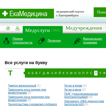
медицинский портал
Пои
г. Екатеринбурга
Медучреждения
(
Медуслуги
(7801)
Прием
Вакцинация,
Лечение
специалиста
прививки
Все услуги на букву
Т
А
Б
В
Г
Д
Ж
З
И
Й
К
Л
М
Н
О
П
Р
С
Т
У
Ф
Тампон вагинальный
(1)
Титан в крови
(2)
Тампонада носа задняя при
Титан в моче
(2)
кровотечении
(2)
ТКДГ (транскраниальная
Тампонада носа передняя при
допплерография)
(4)
кровотечении
(5)
Токсокароз, ИФА-диагностика
Тендопластика сухожилия глубокого
(антитела IgG)
(5)