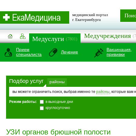
медицинский портал
Пои
г. Екатеринбурга
Медучреждения
(
Медуслуги
(7801)
Прием
Вакцинация,
Лечение
специалиста
прививки
Подбор услуг
районы
вы можете ограничить поиск, выбрав именно те
районы
, которые вам 
Режим работы:
в выходные дни
круглосуточно
УЗИ органов брюшной полости