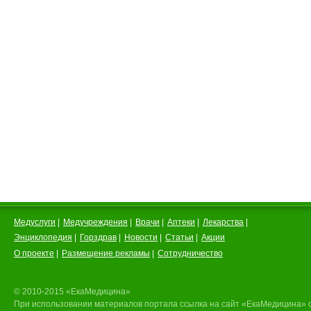
Медуслуги
|
Медучреждения
|
Врачи
|
Аптеки
|
Лекарства
|
Энциклопедия
|
Горздрав
|
Новости
|
Статьи
|
Акции
О проекте
|
Размещение рекламы
|
Сотрудничество
© 2010-2015 «ЕкаМедицина»
При использовании материалов портала ссылка на сайт «ЕкаМедицина» 