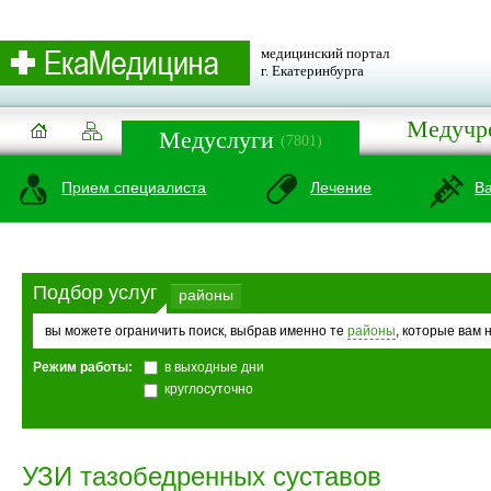
медицинский портал
г. Екатеринбурга
Медучр
Медуслуги
(7801)
Прием специалиста
Лечение
В
Подбор услуг
районы
вы можете ограничить поиск, выбрав именно те
районы
, которые вам 
Режим работы:
в выходные дни
круглосуточно
УЗИ тазобедренных суставов