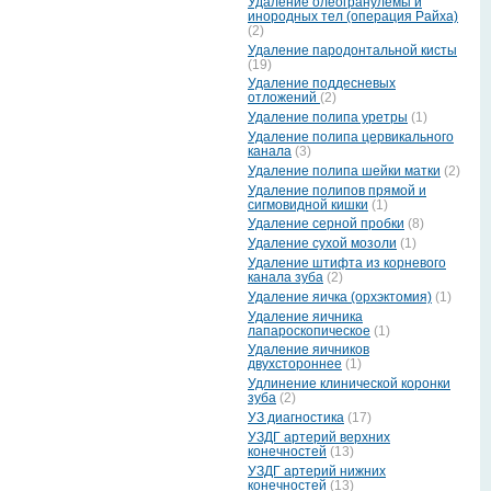
Удаление олеогранулемы и
инородных тел (операция Райха)
(2)
Удаление пародонтальной кисты
(19)
Удаление поддесневых
отложений
(2)
Удаление полипа уретры
(1)
Удаление полипа цервикального
канала
(3)
Удаление полипа шейки матки
(2)
Удаление полипов прямой и
сигмовидной кишки
(1)
Удаление серной пробки
(8)
Удаление сухой мозоли
(1)
Удаление штифта из корневого
канала зуба
(2)
Удаление яичка (орхэктомия)
(1)
Удаление яичника
лапароскопическое
(1)
Удаление яичников
двухстороннее
(1)
Удлинение клинической коронки
зуба
(2)
УЗ диагностика
(17)
УЗДГ артерий верхних
конечностей
(13)
УЗДГ артерий нижних
конечностей
(13)