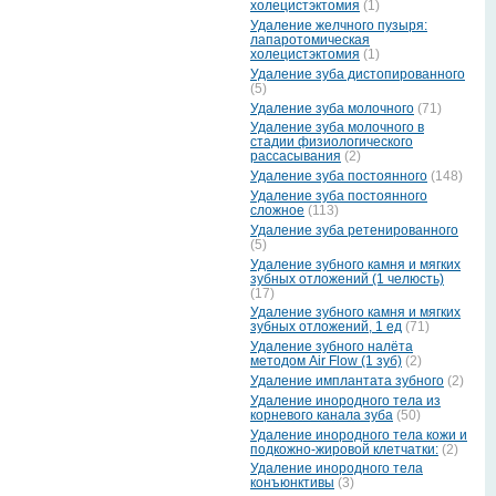
холецистэктомия
(1)
Удаление желчного пузыря:
лапаротомическая
холецистэктомия
(1)
Удаление зуба дистопированного
(5)
Удаление зуба молочного
(71)
Удаление зуба молочного в
стадии физиологического
рассасывания
(2)
Удаление зуба постоянного
(148)
Удаление зуба постоянного
сложное
(113)
Удаление зуба ретенированного
(5)
Удаление зубного камня и мягких
зубных отложений (1 челюсть)
(17)
Удаление зубного камня и мягких
зубных отложений, 1 ед
(71)
Удаление зубного налёта
методом Air Flow (1 зуб)
(2)
Удаление имплантата зубного
(2)
Удаление инородного тела из
корневого канала зуба
(50)
Удаление инородного тела кожи и
подкожно-жировой клетчатки:
(2)
Удаление инородного тела
конъюнктивы
(3)