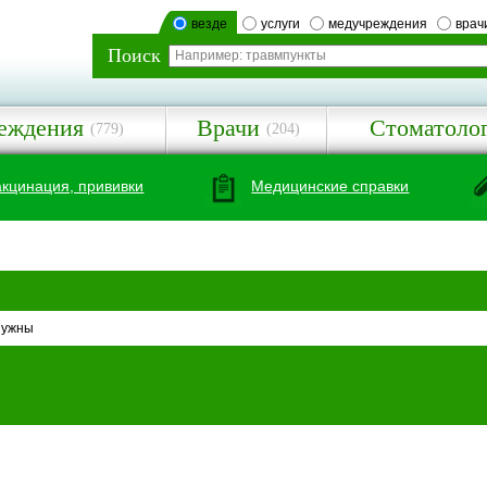
везде
услуги
медучреждения
врач
Поиск
еждения
Врачи
Стоматоло
(779)
(204)
акцинация, прививки
Медицинские справки
нужны