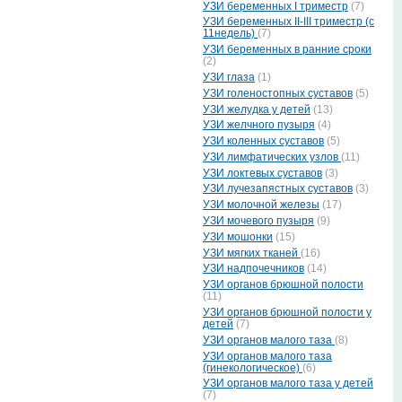
УЗИ беременных I триместр
(7)
УЗИ беременных II-III триместр (с
11недель)
(7)
УЗИ беременных в ранние сроки
(2)
УЗИ глаза
(1)
УЗИ голеностопных суставов
(5)
УЗИ желудка у детей
(13)
УЗИ желчного пузыря
(4)
УЗИ коленных суставов
(5)
УЗИ лимфатических узлов
(11)
УЗИ локтевых суставов
(3)
УЗИ лучезапястных суставов
(3)
УЗИ молочной железы
(17)
УЗИ мочевого пузыря
(9)
УЗИ мошонки
(15)
УЗИ мягких тканей
(16)
УЗИ надпочечников
(14)
УЗИ органов брюшной полости
(11)
УЗИ органов брюшной полости у
детей
(7)
УЗИ органов малого таза
(8)
УЗИ органов малого таза
(гинекологическое)
(6)
УЗИ органов малого таза у детей
(7)