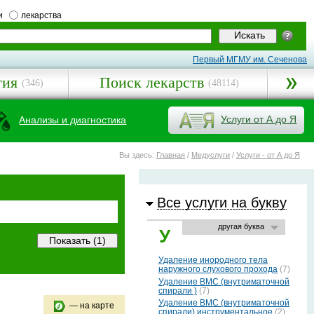
и
лекарства
Первый МГМУ им. Сеченова
гия
Поиск лекарств
(346)
(48114)
Услуги от А до Я
Анализы и диагностика
Вы здесь:
Главная
/
Медуслуги
/
Услуги - от А до Я
Все услуги на букву
другая буква
У
Удаление инородного тела
наружного слухового прохода
(7)
Удаление ВМС (внутриматочной
спирали )
(7)
Удаление ВМС (внутриматочной
— на карте
спирали) инструментальное
(2)