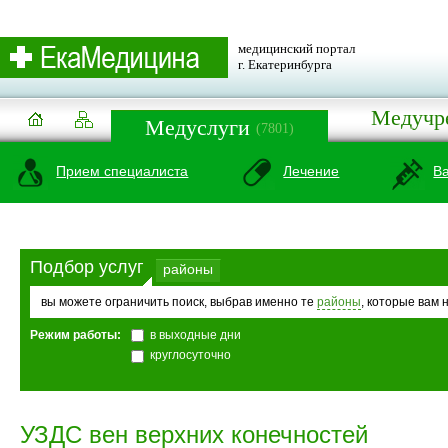
медицинский портал
г. Екатеринбурга
Медучр
Медуслуги
(7801)
Прием специалиста
Лечение
В
Подбор услуг
районы
вы можете ограничить поиск, выбрав именно те
районы
, которые вам 
Режим работы:
в выходные дни
круглосуточно
УЗДС вен верхних конечностей