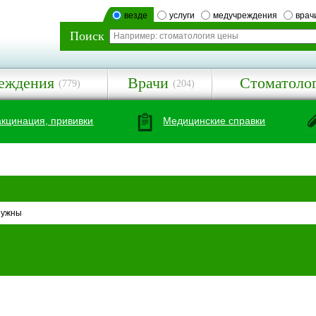
везде
услуги
медучреждения
врач
Поиск
еждения
Врачи
Стоматоло
(779)
(204)
акцинация, прививки
Медицинские справки
нужны