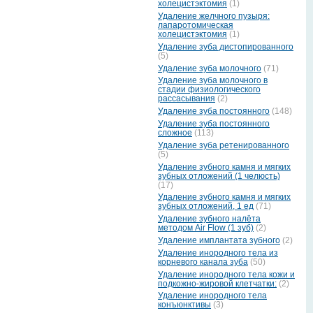
холецистэктомия
(1)
Удаление желчного пузыря:
лапаротомическая
холецистэктомия
(1)
Удаление зуба дистопированного
(5)
Удаление зуба молочного
(71)
Удаление зуба молочного в
стадии физиологического
рассасывания
(2)
Удаление зуба постоянного
(148)
Удаление зуба постоянного
сложное
(113)
Удаление зуба ретенированного
(5)
Удаление зубного камня и мягких
зубных отложений (1 челюсть)
(17)
Удаление зубного камня и мягких
зубных отложений, 1 ед
(71)
Удаление зубного налёта
методом Air Flow (1 зуб)
(2)
Удаление имплантата зубного
(2)
Удаление инородного тела из
корневого канала зуба
(50)
Удаление инородного тела кожи и
подкожно-жировой клетчатки:
(2)
Удаление инородного тела
конъюнктивы
(3)