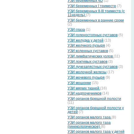
УЗИ беременных 4D
(1)
УЗИ беременных I триместр
(7)
УЗИ беременных II-III триместр (с
11недель)
(7)
УЗИ беременных в ранние сроки
(2)
УЗИ глаза
(1)
УЗИ голеностопных суставов
(5)
УЗИ желудка у детей
(13)
УЗИ желчного пузыря
(4)
УЗИ коленных суставов
(5)
УЗИ лимфатических узлов
(11)
УЗИ локтевых суставов
(3)
УЗИ лучезапястных суставов
(3)
УЗИ молочной железы
(17)
УЗИ мочевого пузыря
(9)
УЗИ мошонки
(15)
УЗИ мягких тканей
(16)
УЗИ надпочечников
(14)
УЗИ органов брюшной полости
(11)
УЗИ органов брюшной полости у
детей
(7)
УЗИ органов малого таза
(8)
УЗИ органов малого таза
(гинекологическое)
(6)
УЗИ органов малого таза у детей