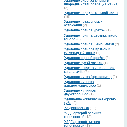
Удаление олеогранулемы и
инородных тел (операция Райха)
(2)
Удаление пародонтальной кисты
(19)
Удаление поддесневых
отложений
(2)
Удаление полипа уретры
(1)
Удаление полипа цервикального
канала
(3)
Удаление полипа шейки матки
(2)
Удаление полипов прямой и
сигмовидной кишки
(1)
Удаление серной пробки
(8)
Удаление сухой мозоли
(1)
Удаление штифта из корневого
канала зуба
(2)
Удаление яичка (орхэктомия)
(1)
Удаление яичника
лапароскопическое
(1)
Удаление яичников
двухстороннее
(1)
Удлинение клинической коронки
зуба
(2)
УЗ диагностика
(17)
УЗДГ артерий верхних
конечностей
(13)
УЗДГ артерий нижних
конечностей
(13)