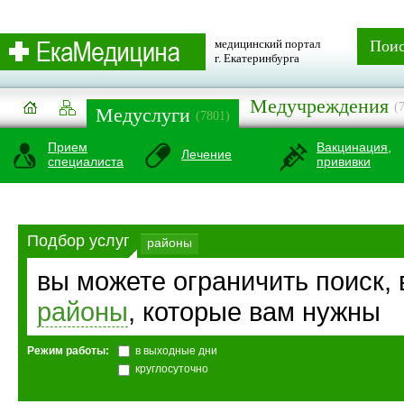
медицинский портал
Пои
г. Екатеринбурга
Медучреждения
(
Медуслуги
(7801)
Прием
Вакцинация,
Лечение
специалиста
прививки
Подбор услуг
районы
вы можете ограничить поиск,
районы
, которые вам нужны
Режим работы:
в выходные дни
круглосуточно