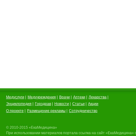
Медуслуги
|
Медучреждения
|
Врачи
|
Аптеки
|
Лекарства
|
Энциклопедия
|
Горздрав
|
Новости
|
Статьи
|
Акции
О проекте
|
Размещение рекламы
|
Сотрудничество
© 2010-2015 «ЕкаМедицина»
При использовании материалов портала ссылка на сайт «ЕкаМедицина» 