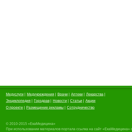
Медуслуги
|
Медучреждения
|
Врачи
|
Аптеки
|
Лекарства
|
Энциклопедия
|
Горздрав
|
Новости
|
Статьи
|
Акции
О проекте
|
Размещение рекламы
|
Сотрудничество
© 2010-2015 «ЕкаМедицина»
При использовании материалов портала ссылка на сайт «ЕкаМедицина» 