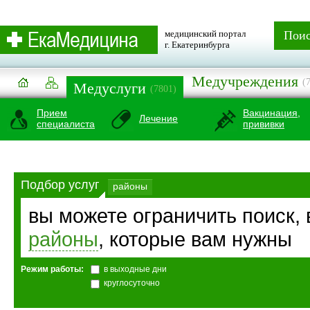
медицинский портал
Пои
г. Екатеринбурга
Медучреждения
(
Медуслуги
(7801)
Прием
Вакцинация,
Лечение
специалиста
прививки
Подбор услуг
районы
вы можете ограничить поиск,
районы
, которые вам нужны
Режим работы:
в выходные дни
круглосуточно