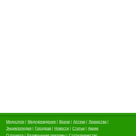
Медуслуги
|
Медучреждения
|
Врачи
|
Аптеки
|
Лекарства
|
Энциклопедия
|
Горздрав
|
Новости
|
Статьи
|
Акции
О проекте
|
Размещение рекламы
|
Сотрудничество