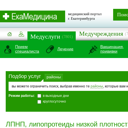
медицинский портал
Пои
г. Екатеринбурга
Медучреждения
(
Медуслуги
(7801)
Прием
Вакцинация,
Лечение
специалиста
прививки
Подбор услуг
районы
вы можете ограничить поиск, выбрав именно те
районы
, которые вам 
Режим работы:
в выходные дни
круглосуточно
ЛПНП, липопротеиды низкой плотности