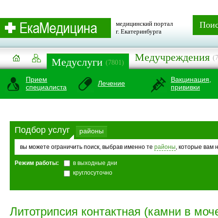
медицинский портал
Пои
г. Екатеринбурга
Медучреждения
(
Медуслуги
(7801)
Прием
Вакцинация,
Лечение
специалиста
прививки
Подбор услуг
районы
вы можете ограничить поиск, выбрав именно те
районы
, которые вам 
Режим работы:
в выходные дни
круглосуточно
Литотрипсия контактная (камни в моч