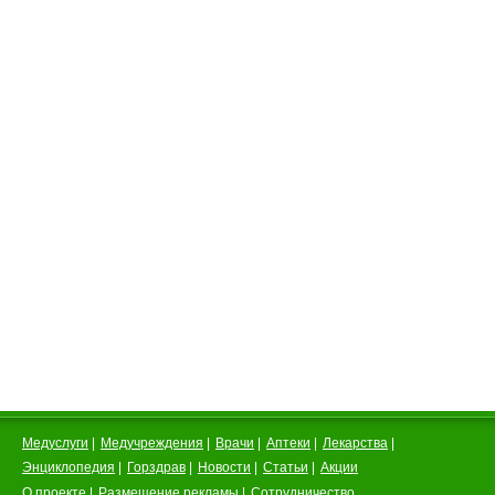
Медуслуги
|
Медучреждения
|
Врачи
|
Аптеки
|
Лекарства
|
Энциклопедия
|
Горздрав
|
Новости
|
Статьи
|
Акции
О проекте
|
Размещение рекламы
|
Сотрудничество