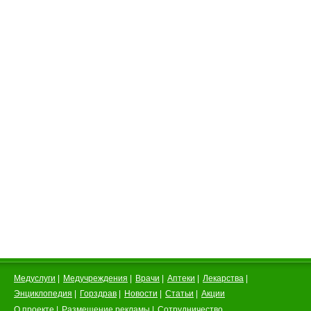
Медуслуги
|
Медучреждения
|
Врачи
|
Аптеки
|
Лекарства
|
Энциклопедия
|
Горздрав
|
Новости
|
Статьи
|
Акции
О проекте
|
Размещение рекламы
|
Сотрудничество