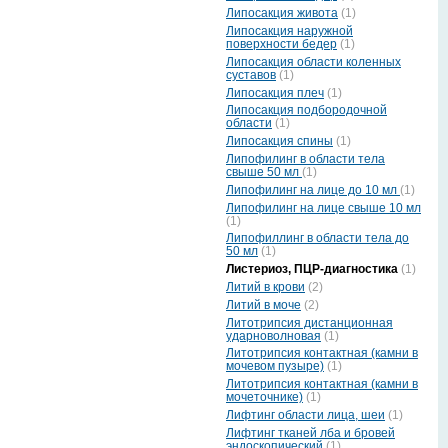
Липосакция живота
(1)
Липосакция наружной
поверхности бедер
(1)
Липосакция области коленных
суставов
(1)
Липосакция плеч
(1)
Липосакция подбородочной
области
(1)
Липосакция спины
(1)
Липофилинг в области тела
свыше 50 мл
(1)
Липофилинг на лице до 10 мл
(1)
Липофилинг на лице свыше 10 мл
(1)
Липофиллинг в области тела до
50 мл
(1)
Листериоз, ПЦР-диагностика
(1)
Литий в крови
(2)
Литий в моче
(2)
Литотрипсия дистанционная
ударноволновая
(1)
Литотрипсия контактная (камни в
мочевом пузыре)
(1)
Литотрипсия контактная (камни в
мочеточнике)
(1)
Лифтинг области лица, шеи
(1)
Лифтинг тканей лба и бровей
эндоскопический
(1)