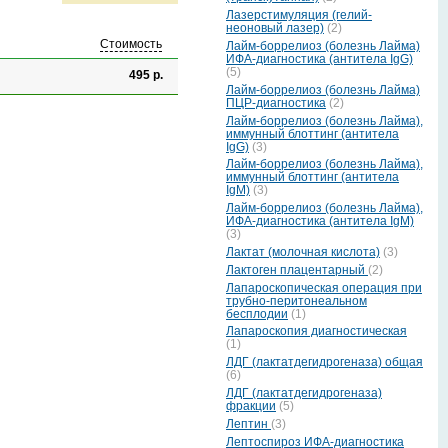
Лазерстимуляция (гелий-
неоновый лазер)
(2)
Стоимость
Лайм-боррелиоз (болезнь Лайма)
ИФА-диагностика (антитела IgG)
(5)
495 р.
Лайм-боррелиоз (болезнь Лайма)
ПЦР-диагностика
(2)
Лайм-боррелиоз (болезнь Лайма),
иммунный блоттинг (антитела
IgG)
(3)
Лайм-боррелиоз (болезнь Лайма),
иммунный блоттинг (антитела
IgM)
(3)
Лайм-боррелиоз (болезнь Лайма),
ИФА-диагностика (антитела IgM)
(3)
Лактат (молочная кислота)
(3)
Лактоген плацентарный
(2)
Лапароскопическая операция при
трубно-перитонеальном
бесплодии
(1)
Лапароскопия диагностическая
(1)
ЛДГ (лактатдегидрогеназа) общая
(6)
ЛДГ (лактатдегидрогеназа)
фракции
(5)
Лептин
(3)
Лептоспироз ИФА-диагностика