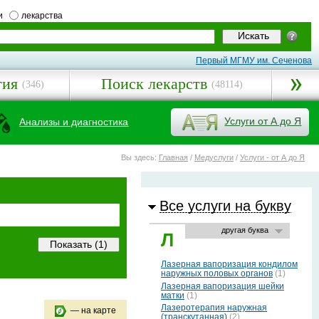
и
лекарства
Первый МГМУ им. Сеченова
гия
Поиск лекарств
(346)
(48114)
Услуги от А до Я
Анализы и диагностика
Вы здесь:
Главная
/
Медуслуги
/
Услуги - от А до Я
Все услуги на букву
другая буква
Л
Лазерная вапоризация кондилом
наружных половых органов
(1)
Лазерная вапоризация шейки
матки
(1)
Лазеротерапия наружная
— на карте
(транскутанная)
(2)