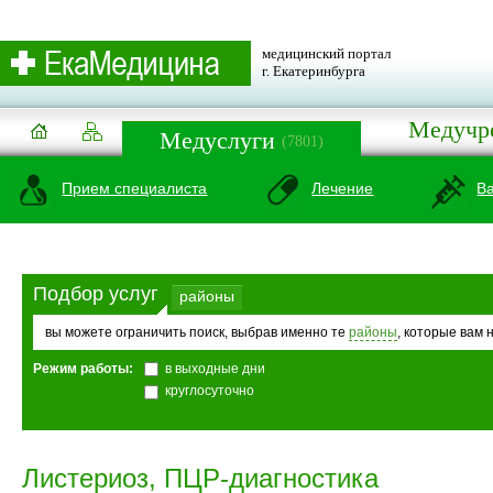
медицинский портал
г. Екатеринбурга
Медучр
Медуслуги
(7801)
Прием специалиста
Лечение
В
Подбор услуг
районы
вы можете ограничить поиск, выбрав именно те
районы
, которые вам 
Режим работы:
в выходные дни
круглосуточно
Листериоз, ПЦР-диагностика