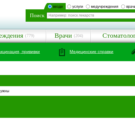
везде
услуги
медучреждения
врач
Поиск
еждения
Врачи
Стоматоло
(779)
(204)
акцинация, прививки
Медицинские справки
нужны