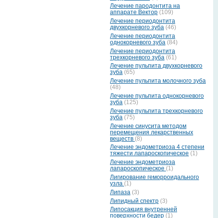
Лечение пародонтита на
аппарате Вектор
(109)
Лечение периодонтита
двухкорневого зуба
(46)
Лечение периодонтита
однокорневого зуба
(84)
Лечение периодонтита
трехкорневого зуба
(61)
Лечение пульпита двухкорневого
зуба
(65)
Лечение пульпита молочного зуба
(48)
Лечение пульпита однокорневого
зуба
(125)
Лечение пульпита трехкорневого
зуба
(75)
Лечение синусита методом
перемещения лекарственных
веществ
(8)
Лечение эндометриоза 4 степени
тяжести лапароскопическое
(1)
Лечение эндометриоза
лапароскопическое
(1)
Лигирование геморроидального
узла
(1)
Липаза
(3)
Липидный спектр
(3)
Липосакция внутренней
поверхности бедер
(1)