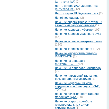
(антитела IgA)
(2)
Лептоспироз ИФА-диагностика
(антитела IgG)
(2)
Лептоспироз ПЦР-диагностика
(2)
Лечебное одеяло
(2)
Лечение эндометриоза 2 степени
тяжести лапароскопическое
(1)
Лечение кариеса глубокого
(105)
Лечение кариеса молочного зуба
(65)
Лечение кариеса поверхностного
(120)
Лечение кариеса среднего
(112)
Лечение макулостимулятором
ИЛЛЮЗИОН
(2)
Лечение на аппарате
МАКУЛОТЕСТЕР
(2)
Лечение на аппарате Тонзиллор
(7)
Лечение нарушений глотания,
речи аппаратом VocaStim
(1)
Лечение недержания мочи
хирургическое (операция TVT-O,
TOT)
(1)
Лечение осложненного кариеса
молочного зуба
(18)
Лечение острого тромбоза
геморроидальных узлов
хирургическое
(1)