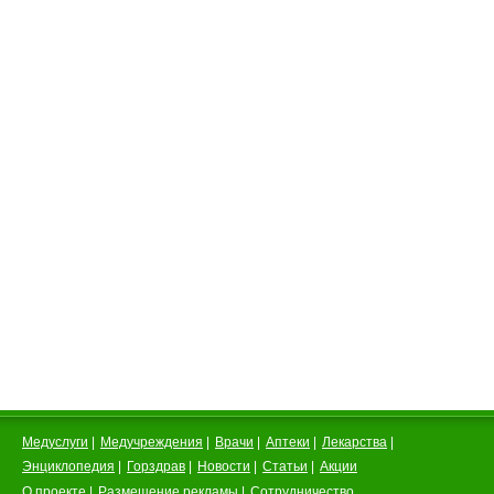
Медуслуги
|
Медучреждения
|
Врачи
|
Аптеки
|
Лекарства
|
Энциклопедия
|
Горздрав
|
Новости
|
Статьи
|
Акции
О проекте
|
Размещение рекламы
|
Сотрудничество