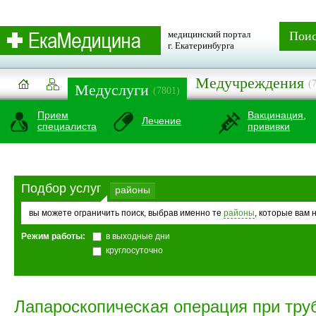
медицинский портал
Пои
г. Екатеринбурга
Медучреждения
(
Медуслуги
(7801)
Прием
Вакцинация,
Лечение
специалиста
прививки
Подбор услуг
районы
вы можете ограничить поиск, выбрав именно те
районы
, которые вам 
Режим работы:
в выходные дни
круглосуточно
Лапароскопическая операция при тру