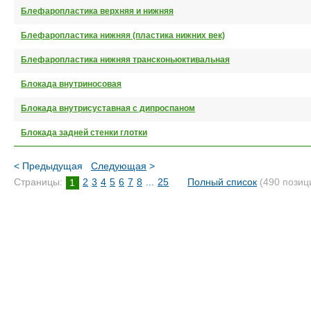
Блефаропластика верхняя и нижняя
Блефаропластика нижняя (пластика нижних век)
Блефаропластика нижняя трансконьюктивальная
Блокада внутриносовая
Блокада внутрисуставная с дипроспаном
Блокада задней стенки глотки
< Предыдущая
Следующая
>
Страницы:
2
3
4
5
6
7
8
...
25
Полный список
(490 позиц
1