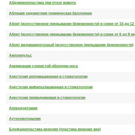
Абдоминопластика при птозе живота
Абляция эндометрия термическая баллонная
Аборт (искусственное прерывание беременности) в сроке от 10 до 12
Аборт (искусственное прерывание беременности) в сроке от 6 до 9 н
Аборт медикаментозный (искусственное прерывание беременности)
Амплипульс
Анемизация слизистой оболочки носа
Анестезия аппликационная в стоматологии
Анестезия инфильтрационная в стоматологии
Анестезия проводниковая в стоматологии
Аппендэктомия
Аутогемотерапия
Блефаропластика верхняя (пластика верхних век)