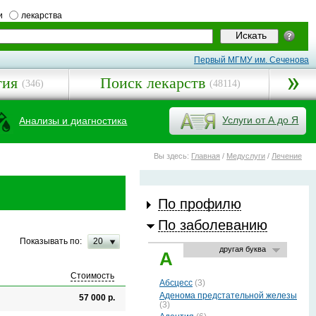
и
лекарства
Первый МГМУ им. Сеченова
гия
Поиск лекарств
(346)
(48114)
Услуги от А до Я
Анализы и диагностика
Вы здесь:
Главная
/
Медуслуги
/
Лечение
По профилю
По заболеванию
Показывать по:
20
другая буква
А
Стоимость
Абсцесс
(3)
Аденома предстательной железы
57 000 р.
(3)