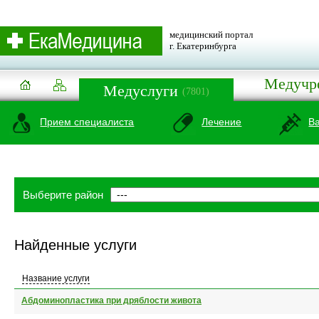
медицинский портал
г. Екатеринбурга
Медучр
Медуслуги
(7801)
Прием специалиста
Лечение
В
Выберите район
Найденные услуги
Название услуги
Абдоминопластика при дряблости живота