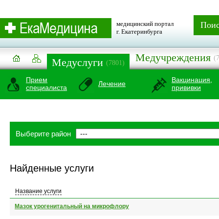
медицинский портал
Пои
г. Екатеринбурга
Медучреждения
(
Медуслуги
(7801)
Прием
Вакцинация,
Лечение
специалиста
прививки
Выберите район
Найденные услуги
Название услуги
Мазок урогенитальный на микрофлору