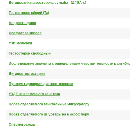
Дегидроэпиандростерона сульфат (ДГЭА-с)
Тестостерон общий (Тс)
Андростендион
Фосфатаза кислая
УЗИ мошонки
Тестостерон свободный
Исследование эякулята с определением чувствительности к антиби
Дигидротестостерон
Пункция гидроцеле диагностическая
УЗДГ вен семенного канатика
Посев отделяемого гениталий на микрофлору
Посев отделяемого из уретры на микрофлору
Спермограмма