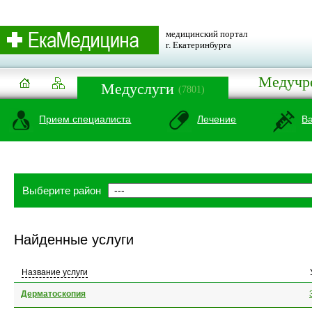
медицинский портал
г. Екатеринбурга
Медучр
Медуслуги
(7801)
Прием специалиста
Лечение
В
Выберите район
Найденные услуги
Название услуги
Дерматоскопия