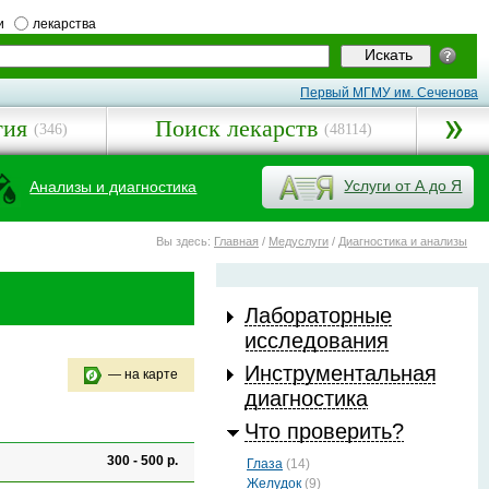
и
лекарства
Первый МГМУ им. Сеченова
гия
Поиск лекарств
(346)
(48114)
Услуги от А до Я
Анализы и диагностика
Вы здесь:
Главная
/
Медуслуги
/
Диагностика и анализы
Лабораторные
исследования
Инструментальная
— на карте
диагностика
Что проверить?
300 - 500 р.
Глаза
(14)
Желудок
(9)