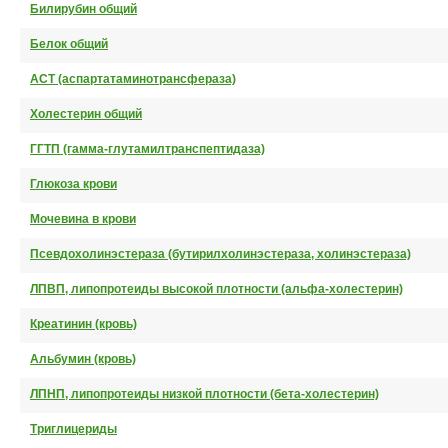
Билирубин общий
Белок общий
АСТ (аспартатаминотрансфераза)
Холестерин общий
ГГТП (гамма-глутамилтранспептидаза)
Глюкоза крови
Мочевина в крови
Псевдохолинэстераза (бутирилхолинэстераза, холинэстераза)
ЛПВП, липопротеиды высокой плотности (альфа-холестерин)
Креатинин (кровь)
Альбумин (кровь)
ЛПНП, липопротеиды низкой плотности (бета-холестерин)
Триглицериды