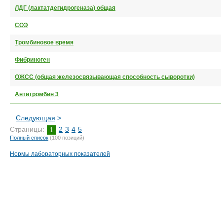
ЛДГ (лактатдегидрогеназа) общая
СОЭ
Тромбиновое время
Фибриноген
ОЖСС (общая железосвязывающая способность сыворотки)
Антитромбин 3
Следующая
>
Страницы:
2
3
4
5
1
Полный список
(100 позиций)
Нормы лабораторных показателей