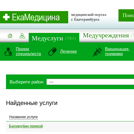
медицинский портал
Пои
г. Екатеринбурга
Медучреждения
(
Медуслуги
(7801)
Прием
Вакцинация,
Лечение
специалиста
прививки
Выберите район
Найденные услуги
Название услуги
Билирубин прямой