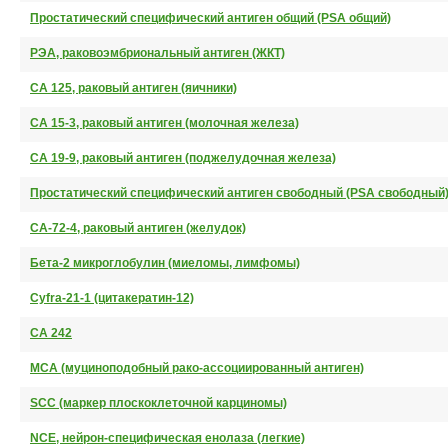
Простатический специфический антиген общий (PSA общий)
РЭА, раковоэмбриональный антиген (ЖКТ)
СА 125, раковый антиген (яичники)
СА 15-3, раковый антиген (молочная железа)
СА 19-9, раковый антиген (поджелудочная железа)
Простатический специфический антиген свободный (PSA свободный
СА-72-4, раковый антиген (желудок)
Бета-2 микроглобулин (миеломы, лимфомы)
Cyfra-21-1 (цитакератин-12)
СА 242
MCA (муциноподобный рако-ассоциированный антиген)
SCC (маркер плоскоклеточной карциномы)
NCE, нейрон-специфическая енолаза (легкие)