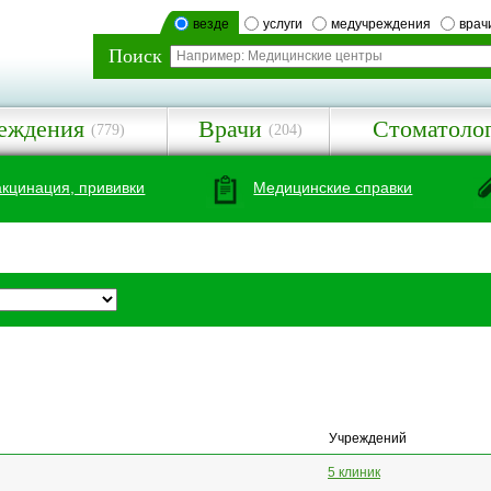
везде
услуги
медучреждения
врач
Поиск
еждения
Врачи
Стоматоло
(779)
(204)
акцинация, прививки
Медицинские справки
Учреждений
5 клиник