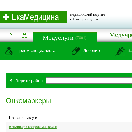
медицинский портал
г. Екатеринбурга
Медучр
Медуслуги
(7801)
Прием специалиста
Лечение
В
Выберите район
Онкомаркеры
Название услуги
Альфа-фетопротеин (АФП)