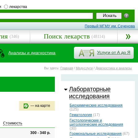
и
лекарства
Первый МГМУ им. Сеченова
гия
Поиск лекарств
(346)
(48114)
Услуги от А до Я
Анализы и диагностика
Вы здесь:
Главная
/
Медуслуги
/
Диагностика и анализы
Лабораторные
исследования
Биохимические исследования
— на карте
(125)
Гематология
(17)
Гистологические и
Стоимость
цитологические исследования
(30)
300 - 340 р.
Гормональные исследования
(67)